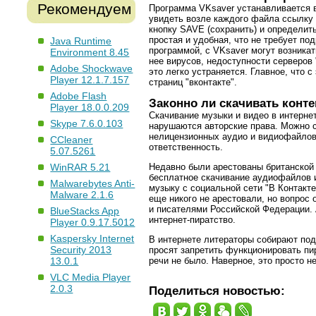
Рекомендуем
Программа VKsaver устанавливается в
увидеть возле каждого файла ссылку 
кнопку SAVE (сохранить) и определит
простая и удобная, что не требует по
Java Runtime
программой, с VKsaver могут возника
Environment 8.45
нее вирусов, недоступности серверов 
Adobe Shockwave
это легко устраняется. Главное, что 
Player 12.1.7.157
страниц "вконтакте".
Adobe Flash
Законно ли скачивать конт
Player 18.0.0.209
Скачивание музыки и видео в интернет
Skype 7.6.0.103
нарушаются авторские права. Можно с
нелицензионных аудио и видиофайлов 
CCleaner
ответственность.
5.07.5261
Недавно были арестованы британской 
WinRAR 5.21
бесплатное скачивание аудиофайлов и
Malwarebytes Anti-
музыку с социальной сети "В Контакте
Malware 2.1.6
еще никого не арестовали, но вопрос
и писателями Российской Федерации. 
BlueStacks App
интернет-пиратство.
Player 0.9.17.5012
Kaspersky Internet
В интернете литераторы собирают под
Security 2013
просят запретить функционировать пир
речи не было. Наверное, это просто н
13.0.1
VLC Media Player
2.0.3
Поделиться новостью: