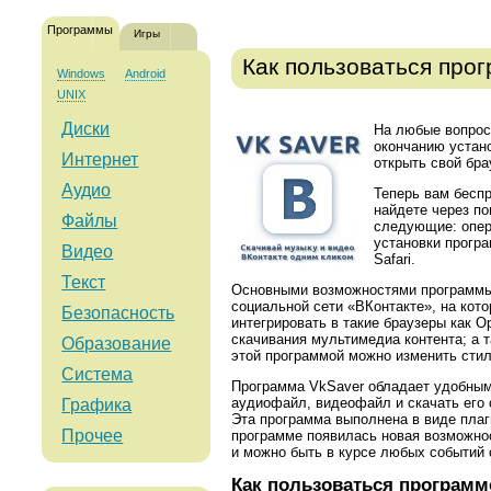
Программы
Игры
Как пользоваться про
Windows
Android
UNIX
Диски
На любые вопрос
окончанию устан
Интернет
открыть свой брау
Аудио
Теперь вам бесп
найдете через по
Файлы
следующие: опер
установки програм
Видео
Safari.
Текст
Основными возможностями программ
социальной сети «ВКонтакте», на кот
Безопасность
интегрировать в такие браузеры как Op
скачивания мультимедиа контента; а 
Образование
этой программой можно изменить стиль
Система
Программа VkSaver обладает удобным
аудиофайл, видеофайл и скачать его с
Графика
Эта программа выполнена в виде плаги
Прочее
программе появилась новая возможнос
и можно быть в курсе любых событий 
Как пользоваться программ