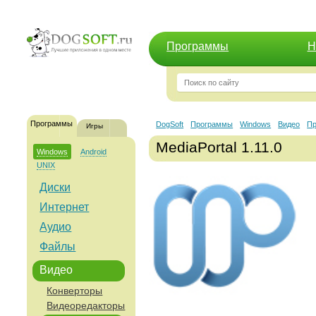
Программы
Н
Программы
DogSoft
Программы
Windows
Видео
Пр
Игры
MediaPortal 1.11.0
Windows
Android
UNIX
Диски
Интернет
Аудио
Файлы
Видео
Конверторы
Видеоредакторы