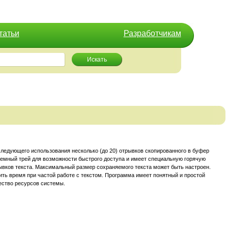
татьи
Разработчикам
Искать
оследующего использования несколько (до 20) отрывков скопированного в буфер
темный трей для возможности быстрого доступа и имеет специальную горячую
ывков текста. Максимальный размер сохраняемого текста может быть настроен.
мить время при частой работе с текстом. Программа имеет понятный и простой
ество ресурсов системы.