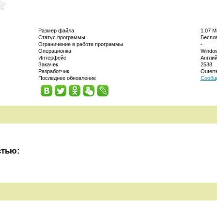
Размер файла
1.07 М
Статус программы
Беспл
Ограничение в работе программы
-
Операционка
Window
Интерфейс
Англи
Закачек
2538
Разработчик
Outert
Последнее обновление
Сообщ
стью: