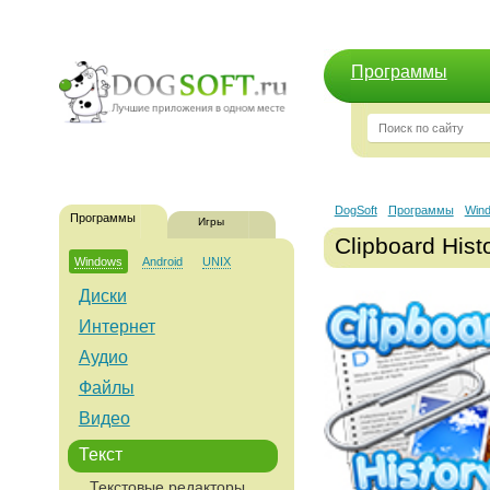
Программы
DogSoft
Программы
Win
Программы
Игры
Clipboard Hist
Windows
Android
UNIX
Диски
Интернет
Аудио
Файлы
Видео
Текст
Текстовые редакторы