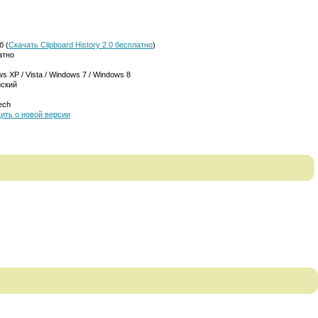
б (
Скачать Clipboard History 2.0 бесплатно
)
атно
s XP / Vista / Windows 7 / Windows 8
йский
ech
ить о новой версии