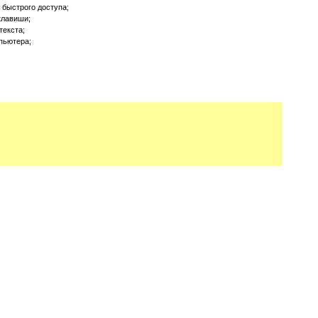
 быстрого доступа;
клавиши;
текста;
пьютера;