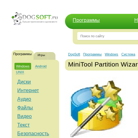
Программы
Н
Программы
DogSoft
Программы
Windows
Система
Игры
MiniTool Partition Wizar
Windows
Android
UNIX
Диски
Интернет
Аудио
Файлы
Видео
Текст
Безопасность