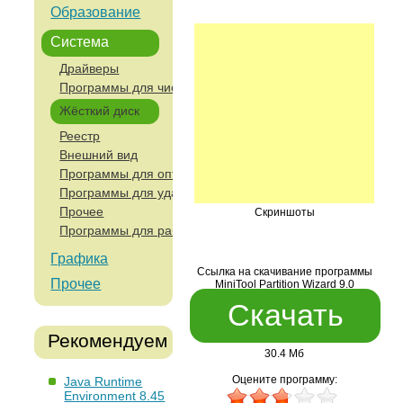
Образование
Система
Драйверы
Программы для чистки компьютера
Жёсткий диск
Реестр
Внешний вид
Программы для оптимизации и анализа работы компьют
Программы для удаленного управления и работы с сетя
Прочее
Скриншоты
Программы для работы с устройствами ввода
Графика
Ссылка на скачивание программы
Прочее
MiniTool Partition Wizard 9.0
Скачать
Рекомендуем
30.4 Мб
Оцените программу:
Java Runtime
Environment 8.45