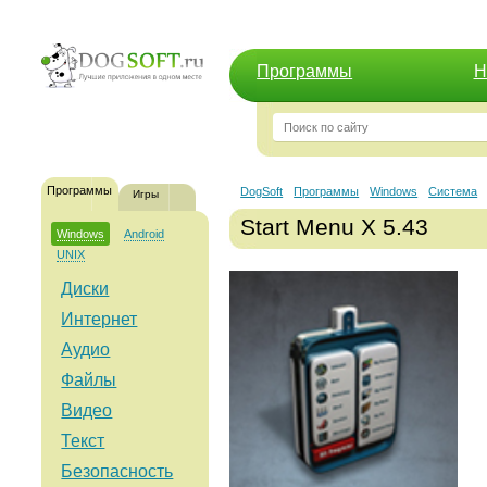
Программы
Н
Программы
DogSoft
Программы
Windows
Система
Игры
Start Menu X 5.43
Windows
Android
UNIX
Диски
Интернет
Аудио
Файлы
Видео
Текст
Безопасность