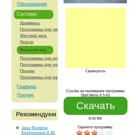
Образование
Система
Драйверы
Программы для чистки компьютера
Жёсткий диск
Реестр
Внешний вид
Программы для оптимизации и анализа работы компьют
Программы для удаленного управления и работы с сетя
Прочее
Скриншоты
Программы для работы с устройствами ввода
Графика
Ссылка на скачивание программы
Прочее
Start Menu X 5.43
Скачать
Рекомендуем
9.04 Мб
Оцените программу:
Java Runtime
Environment 8.45