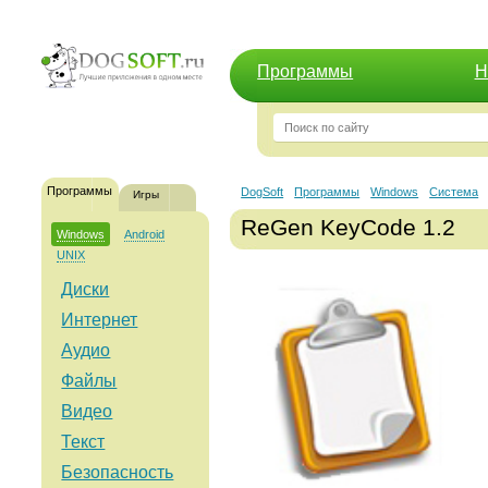
Программы
Н
Программы
DogSoft
Программы
Windows
Система
Игры
ReGen KeyCode 1.2
Windows
Android
UNIX
Диски
Интернет
Аудио
Файлы
Видео
Текст
Безопасность