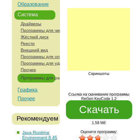
Образование
Система
Драйверы
Программы для чистки компьютера
Жёсткий диск
Реестр
Внешний вид
Программы для оптимизации и анализа работы компьют
Программы для удаленного управления и работы с сетя
Прочее
Скриншоты
Программы для работы с устройствами ввода
Графика
Ссылка на скачивание программы
Прочее
ReGen KeyCode 1.2
Скачать
Рекомендуем
1.58 Мб
Оцените программу:
Java Runtime
Environment 8.45