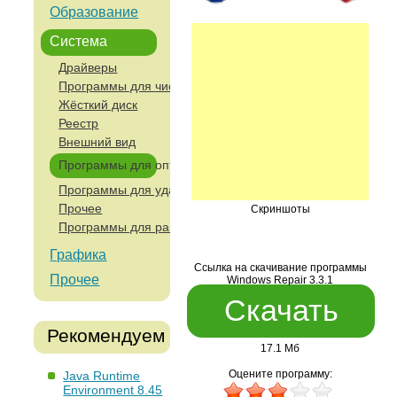
Образование
Система
Драйверы
Программы для чистки компьютера
Жёсткий диск
Реестр
Внешний вид
Программы для оптимизации и анализа работы компьют
Программы для удаленного управления и работы с сетя
Прочее
Скриншоты
Программы для работы с устройствами ввода
Графика
Ссылка на скачивание программы
Прочее
Windows Repair 3.3.1
Скачать
Рекомендуем
17.1 Мб
Оцените программу:
Java Runtime
Environment 8.45