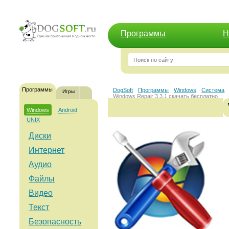
Программы
Н
Программы
DogSoft
Программы
Windows
Система
Игры
Windows Repair 3.3.1 скачать бесплатно
Windows
Android
UNIX
Диски
Интернет
Аудио
Файлы
Видео
Текст
Безопасность