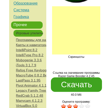
Образование
Система
Графика
Прочее
Игровые утилиты
Программы для работы с образами операционной систе
Карты и навигаторы
IntelliPoint 8.2
IntelliType Pro 8.2
Скриншоты
Mobogenie 3.3.6
iTools 3.1.7.9
Refog Free Keylogger 8.3.0.2199
Ссылка на скачивание программы
MacroTube 0.8.2 Beta
Razer Game Booster 4.2.45
LastPass 3.1.95
Скачать
Pivot Animator 4.1.10
Legacy Family Tree 8.0
40.0 Мб
RedCrab 5.1.2.48
Manycam 4.1.2.3
Оцените программу:
VirtualBox 5.0