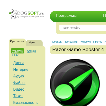
Программы
Н
Программы
DogSoft
Программы
Windows
Прочее
Игры
Razer Game Booster 4.
Windows
Android
UNIX
Диски
Интернет
Аудио
Файлы
Видео
Текст
Безопасность