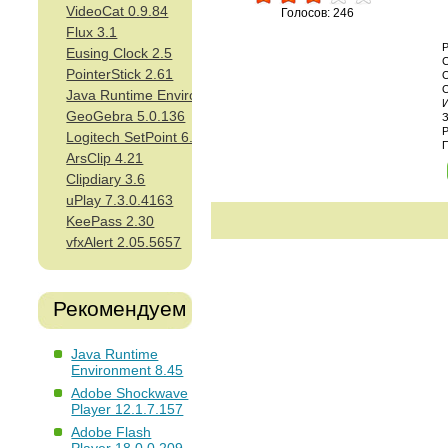
VideoCat 0.9.84
Голосов: 246
Flux 3.1
Eusing Clock 2.5
PointerStick 2.61
Java Runtime Environment 8.45
GeoGebra 5.0.136
Logitech SetPoint 6.65
ArsClip 4.21
Clipdiary 3.6
uPlay 7.3.0.4163
KeePass 2.30
vfxAlert 2.05.5657
Рекомендуем
Java Runtime
Environment 8.45
Adobe Shockwave
Player 12.1.7.157
Adobe Flash