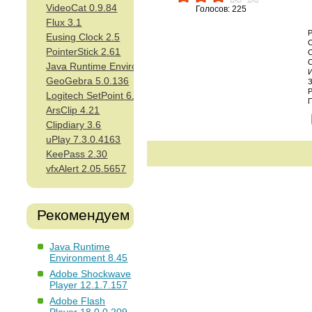
VideoCat 0.9.84
Голосов: 225
Flux 3.1
Eusing Clock 2.5
PointerStick 2.61
Java Runtime Environment 8.45
GeoGebra 5.0.136
Logitech SetPoint 6.65
ArsClip 4.21
Clipdiary 3.6
uPlay 7.3.0.4163
KeePass 2.30
vfxAlert 2.05.5657
Рекомендуем
Java Runtime
Environment 8.45
Adobe Shockwave
Player 12.1.7.157
Adobe Flash