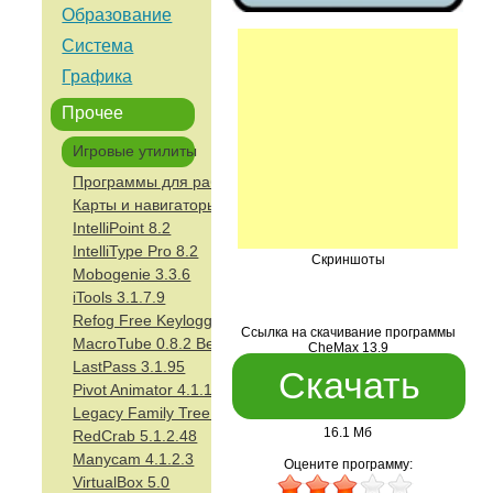
Образование
Система
Графика
Прочее
Игровые утилиты
Программы для работы с образами операционной систе
Карты и навигаторы
IntelliPoint 8.2
IntelliType Pro 8.2
Скриншоты
Mobogenie 3.3.6
iTools 3.1.7.9
Refog Free Keylogger 8.3.0.2199
Ссылка на скачивание программы
MacroTube 0.8.2 Beta
CheMax 13.9
LastPass 3.1.95
Скачать
Pivot Animator 4.1.10
Legacy Family Tree 8.0
16.1 Мб
RedCrab 5.1.2.48
Manycam 4.1.2.3
Оцените программу:
VirtualBox 5.0