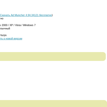
Скачать Ad Muncher 4.94.34121 бесплатно
)
тно
 2000 / XP / Vista / Windows 7
язычный
Hurps
ть о новой версии