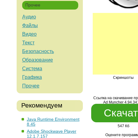
Прочее
Аудио
Файлы
Видео
Текст
Безопасность
Образование
Система
Графика
Скриншоты
Прочее
Ссылка на скачивание п
Ad Muncher 4.94.34
Рекомендуем
Скачат
Java Runtime Environment
8.45
547 Кб
Adobe Shockwave Player
Оцените программ
12.1.7.157