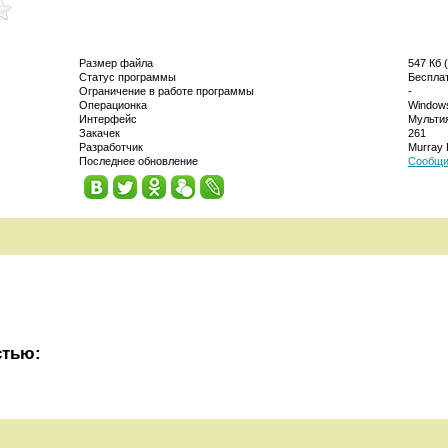
Размер файла
547 Кб (
Статус программы
Беспла
Ограничение в работе программы
-
Операционка
Windows
Интерфейс
Мульти
Закачек
261
Разработчик
Murray 
Последнее обновление
Сообщи
стью: