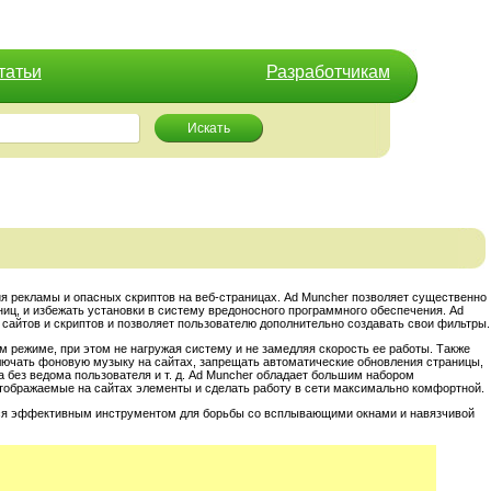
татьи
Разработчикам
Искать
ия рекламы и опасных скриптов на веб-страницах. Ad Muncher позволяет существенно
ниц, и избежать установки в систему вредоносного программного обеспечения. Ad
сайтов и скриптов и позволяет пользователю дополнительно создавать свои фильтры.
 режиме, при этом не нагружая систему и не замедляя скорость ее работы. Также
ключать фоновую музыку на сайтах, запрещать автоматические обновления страницы,
а без ведома пользователя и т. д. Ad Muncher обладает большим набором
отображаемые на сайтах элементы и сделать работу в сети максимально комфортной.
тся эффективным инструментом для борьбы со всплывающими окнами и навязчивой