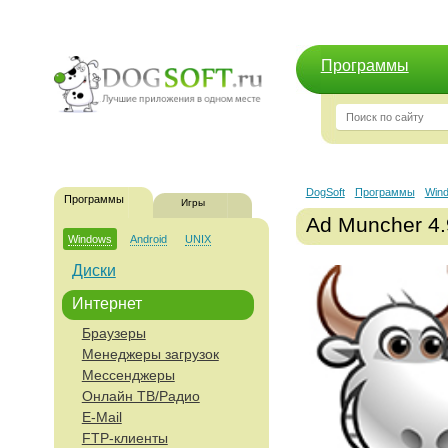
Программы
DogSoft
Программы
Win
Программы
Игры
Ad Muncher 4
Windows
Android
UNIX
Диски
Интернет
Браузеры
Менеджеры загрузок
Мессенджеры
Онлайн ТВ/Радио
E-Mail
FTP-клиенты