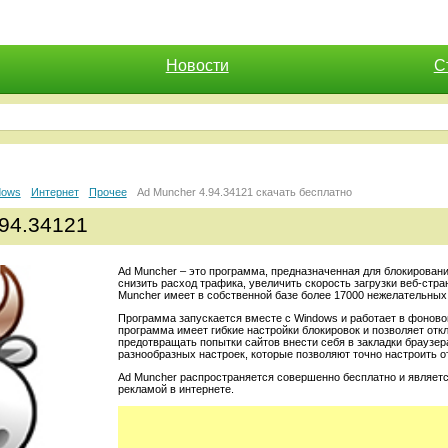
Новости
С
dows
Интернет
Прочее
Ad Muncher 4.94.34121 скачать бесплатно
.94.34121
Ad Muncher – это программа, предназначенная для блокирован
снизить расход трафика, увеличить скорость загрузки веб-стра
Muncher имеет в собственной базе более 17000 нежелательных 
Программа запускается вместе с Windows и работает в фоновом
программа имеет гибкие настройки блокировок и позволяет от
предотвращать попытки сайтов внести себя в закладки браузер
разнообразных настроек, которые позволяют точно настроить 
Ad Muncher распространяется совершенно бесплатно и являе
рекламой в интернете.