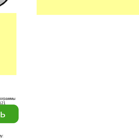
рограммы
121
ь
у: