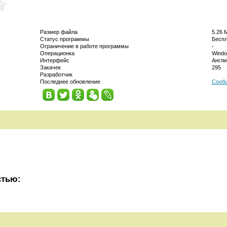
Размер файла
5.26 
Статус программы
Беспл
Ограничение в работе программы
-
Операционка
Windo
Интерфейс
Англи
Закачек
295
Разработчик
Последнее обновление
Сообщ
стью: