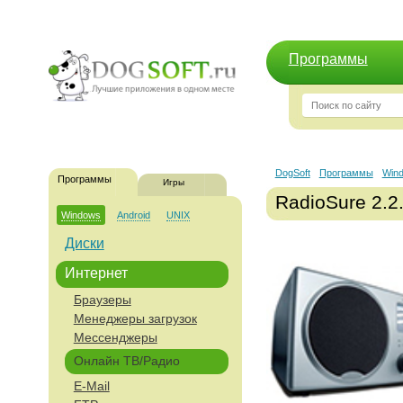
Программы
DogSoft
Программы
Win
Программы
Игры
RadioSure 2.2
Windows
Android
UNIX
Диски
Интернет
Браузеры
Менеджеры загрузок
Мессенджеры
Онлайн ТВ/Радио
E-Mail