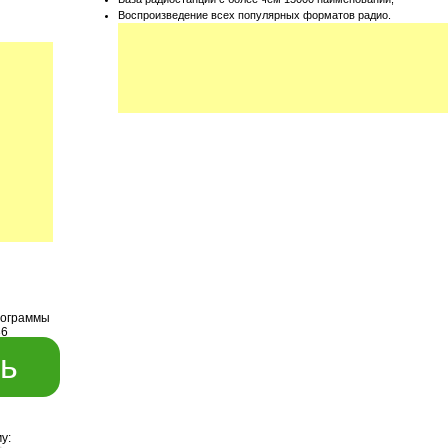
Воспроизведение всех популярных форматов радио.
рограммы
36
ь
у: