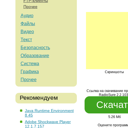
FTP-клиенты
Прочее
Аудио
Файлы
Видео
Текст
Безопасность
Образование
Система
Графика
Скриншоты
Прочее
Ссылка на скачивание п
RadioSure 2.2.10
Рекомендуем
Скачат
Java Runtime Environment
8.45
5.26 Мб
Adobe Shockwave Player
Оцените программ
12.1.7.157