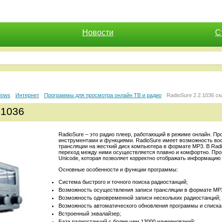
Новости
С
dows
Интернет
Программы для просмотра онлайн ТВ и радио
RadioSure 2.2.1036 с
.1036
RadioSure – это радио плеер, работающий в режиме онлайн. П
инструментами и функциями. RadioSure имеет возможность во
трансляции на жесткий диск компьютера в формате MP3. В Radi
переход между ними осуществляется плавно и комфортно. Про
Unicode, которая позволяет корректно отображать информацию 
Основные особенности и функции программы:
Система быстрого и точного поиска радиостанций;
Возможность осуществления записи трансляции в формате MP
Возможность одновременной записи нескольких радиостанций;
Возможность автоматического обновления программы и списка
Встроенный эквалайзер;
База радиостанций с более чем 13000 наименований;