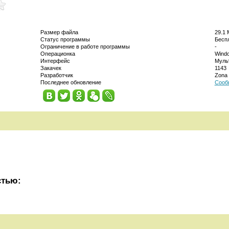
Размер файла
29.1 
Статус программы
Бесп
Ограничение в работе программы
-
Операционка
Windo
Интерфейс
Муль
Закачек
1143
Разработчик
Zona
Последнее обновление
Сооб
стью: