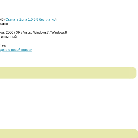
Мб (
Скачать Zona 1.0.5.8 бесплатно
)
латно
ws 2000 / XP / Vista / Windows7 / Windows8
тиязычный
 Team
щить о новой версии