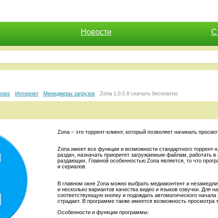
Новости
С
dows
Интернет
Менеджеры загрузок
Zona 1.0.5.8 скачать бесплатно
Zona – это торрент-клиент, который позволяет начинать просм
Zona имеет все функции и возможности стандартного торрент-
раздач, назначать приоритет загружаемым файлам, работать в
раздающих. Главной особенностью Zona является, то что прог
и сериалов.
В главном окне Zona можно выбрать медиаконтент и незамедлит
и несколько вариантов качества видео и языков озвучки. Для н
соответствующую кнопку и подождать автоматического начала 
страдает. В программе также имеется возможность просмотра 
Особенности и функции программы: