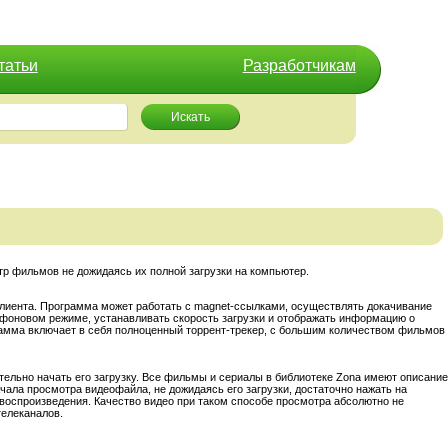
татьи
Разработчикам
Искать
отр фильмов не дожидаясь их полной загрузки на компьютер.
клиента. Программа может работать с magnet-ссылками, осуществлять докачивание
 фоновом режиме, устанавливать скорость загрузки и отображать информацию о
рамма включает в себя полноценный торрент-трекер, с большим количеством фильмов
ельно начать его загрузку. Все фильмы и сериалы в библиотеке Zona имеют описание
ачала просмотра видеофайла, не дожидаясь его загрузки, достаточно нажать на
воспроизведения. Качество видео при таком способе просмотра абсолютно не
телеканалов.