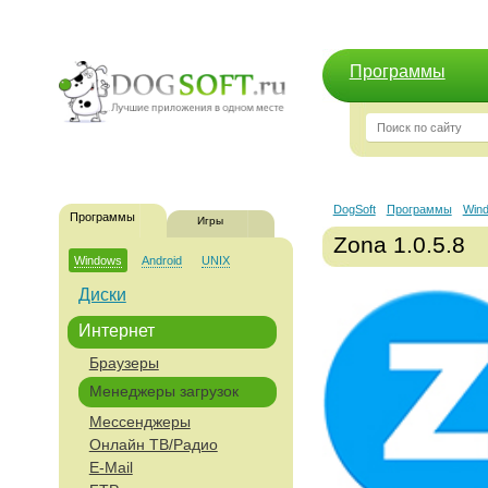
Программы
DogSoft
Программы
Win
Программы
Игры
Zona 1.0.5.8
Windows
Android
UNIX
Диски
Интернет
Браузеры
Менеджеры загрузок
Мессенджеры
Онлайн ТВ/Радио
E-Mail