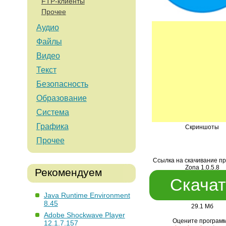
FTP-клиенты
Прочее
Аудио
Файлы
Видео
Текст
Безопасность
Образование
Система
Графика
Скриншоты
Прочее
Ссылка на скачивание п
Zona 1.0.5.8
Рекомендуем
Скачат
Java Runtime Environment
8.45
29.1 Мб
Adobe Shockwave Player
Оцените программ
12.1.7.157