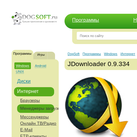
Программы
Н
Программы
DogSoft
Программы
Windows
Интернет
Игры
JDownloader 0.9.334
Windows
Android
UNIX
Диски
Интернет
Браузеры
Менеджеры загрузок
Мессенджеры
Онлайн ТВ/Радио
E-Mail
FTP-клиенты