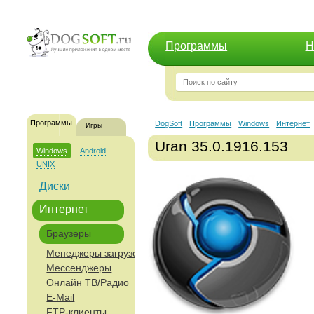
Программы
Н
Программы
DogSoft
Программы
Windows
Интернет
Игры
Uran 35.0.1916.153
Windows
Android
UNIX
Диски
Интернет
Браузеры
Менеджеры загрузок
Мессенджеры
Онлайн ТВ/Радио
E-Mail
FTP-клиенты