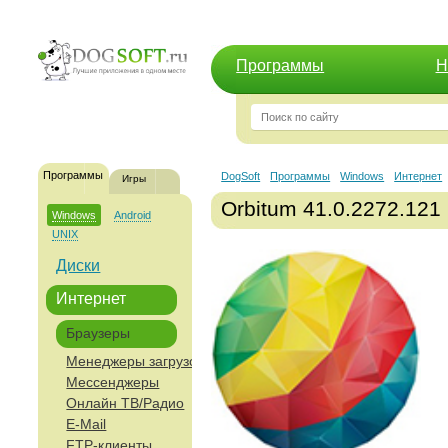
Программы
Н
Программы
DogSoft
Программы
Windows
Интернет
Игры
Orbitum 41.0.2272.121
Windows
Android
UNIX
Диски
Интернет
Браузеры
Менеджеры загрузок
Мессенджеры
Онлайн ТВ/Радио
E-Mail
FTP-клиенты