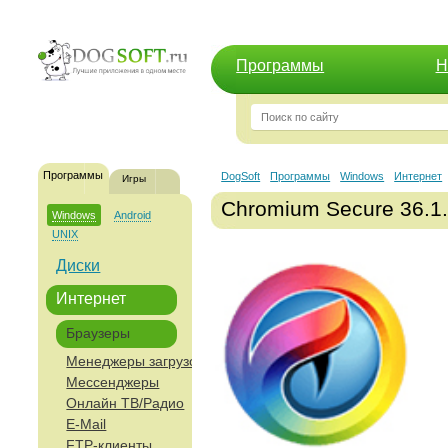
Программы
Н
Программы
DogSoft
Программы
Windows
Интернет
Игры
Chromium Secure 36.1.
Windows
Android
UNIX
Диски
Интернет
Браузеры
Менеджеры загрузок
Мессенджеры
Онлайн ТВ/Радио
E-Mail
FTP-клиенты