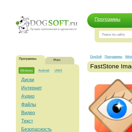
Программы
DogSoft
Программы
Win
Программы
Игры
FastStone Ima
Windows
Android
UNIX
Диски
Интернет
Аудио
Файлы
Видео
Текст
Безопасность