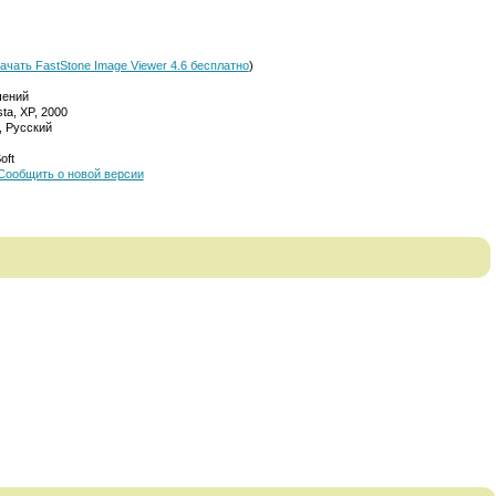
ачать FastStone Image Viewer 4.6 бесплатно
)
чений
ta, XP, 2000
, Русский
oft
Сообщить о новой версии