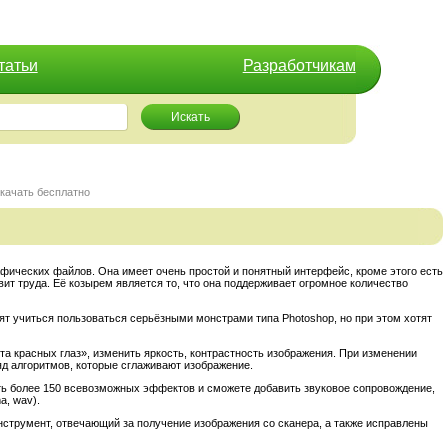
татьи
Разработчикам
Искать
скачать бесплатно
рафических файлов. Она имеет очень простой и понятный интерфейс, кроме этого есть
вит труда. Её козырем является то, что она поддерживает огромное количество
ят учиться пользоваться серьёзными монстрами типа Photoshop, но при этом хотят
 красных глаз», изменить яркость, контрастность изображения. При изменении
д алгоритмов, которые сглаживают изображение.
ть более 150 всевозможных эффектов и сможете добавить звуковое сопровождение,
, wav).
нструмент, отвечающий за получение изображения со сканера, а также исправлены