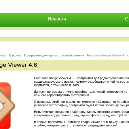
Новости
С
dows
Графика
Программы для просмотра изображений
FastStone Image Viewer 4.6 
ge Viewer 4.6
FastStone Image Viewer 4.6 – программа для редактирования г
поддержка русского языка, поэтому разобраться с ней не соста
форматов, в том числе и RAW.
Данная программа отлично подойдет для людей, которые не хот
немного корректировать фотографии.
С помощью этой программы вы сможете избавиться от «эффекта
размеров фотографии, программа будет использовать целый ря
Есть функция создания слайд-шоу, где вы сможете использова
программа поддерживает популярные форматы аудио (mp3, wma
В версии программы FastStone Image Viewer 4.6 был улучшен и
ошибки, которые присутствовали в предыдущей версии.