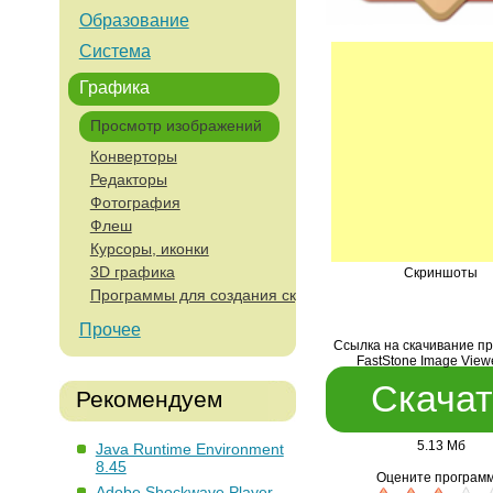
Образование
Система
Графика
Просмотр изображений
Конверторы
Редакторы
Фотография
Флеш
Курсоры, иконки
3D графика
Скриншоты
Программы для создания скриншотов
Прочее
Ссылка на скачивание п
FastStone Image Viewe
Скачат
Рекомендуем
5.13 Мб
Java Runtime Environment
8.45
Оцените программ
Adobe Shockwave Player