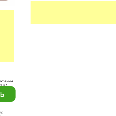
рограммы
r 4.6
ь
у: