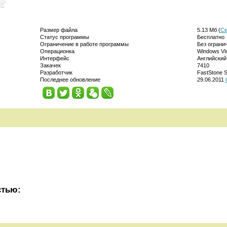
Размер файла
5.13 Мб (
Ск
Статус программы
Бесплатно
Ограничение в работе программы
Без ограни
Операционка
Windows Vis
Интерфейс
Английский
Закачек
7410
Разработчик
FastStone S
Последнее обновление
29.06.2011
стью: