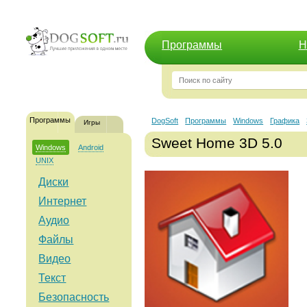
Программы
Н
Программы
DogSoft
Программы
Windows
Графика
Игры
Sweet Home 3D 5.0
Windows
Android
UNIX
Диски
Интернет
Аудио
Файлы
Видео
Текст
Безопасность