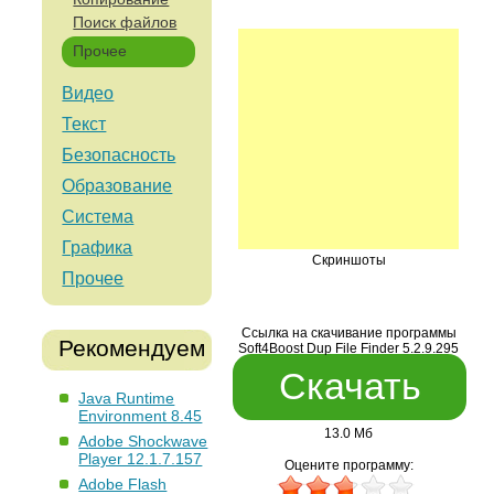
Поиск файлов
Прочее
Видео
Текст
Безопасность
Образование
Система
Графика
Скриншоты
Прочее
Ссылка на скачивание программы
Рекомендуем
Soft4Boost Dup File Finder 5.2.9.295
Скачать
Java Runtime
Environment 8.45
13.0 Мб
Adobe Shockwave
Player 12.1.7.157
Оцените программу:
Adobe Flash