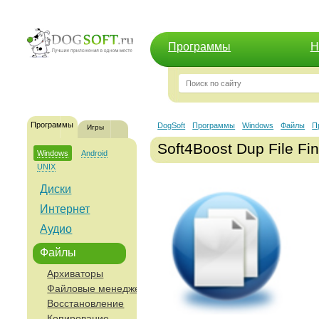
Программы
Н
Программы
DogSoft
Программы
Windows
Файлы
П
Игры
Soft4Boost Dup File Fin
Windows
Android
UNIX
Диски
Интернет
Аудио
Файлы
Архиваторы
Файловые менеджеры
Восстановление
Копирование