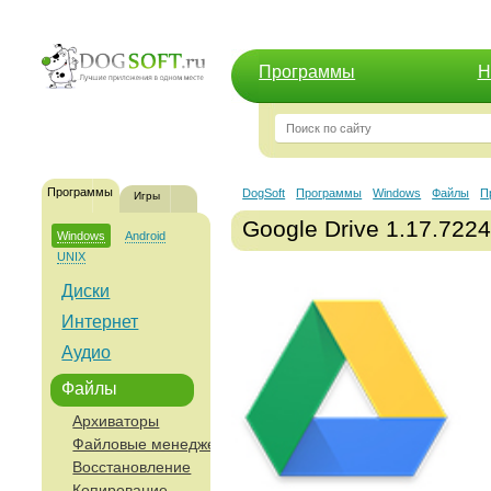
Программы
Н
Программы
DogSoft
Программы
Windows
Файлы
П
Игры
Google Drive 1.17.722
Windows
Android
UNIX
Диски
Интернет
Аудио
Файлы
Архиваторы
Файловые менеджеры
Восстановление
Копирование