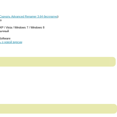
Скачать Advanced Renamer 3.64 бесплатно
)
о
P / Vista / Windows 7 / Windows 8
зычный
Software
 о новой версии