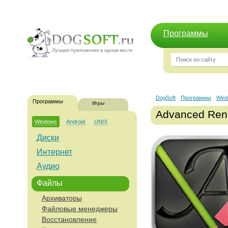
Программы
DogSoft
Программы
Win
Программы
Игры
Advanced Ren
Windows
Android
UNIX
Диски
Интернет
Аудио
Файлы
Архиваторы
Файловые менеджеры
Восстановление