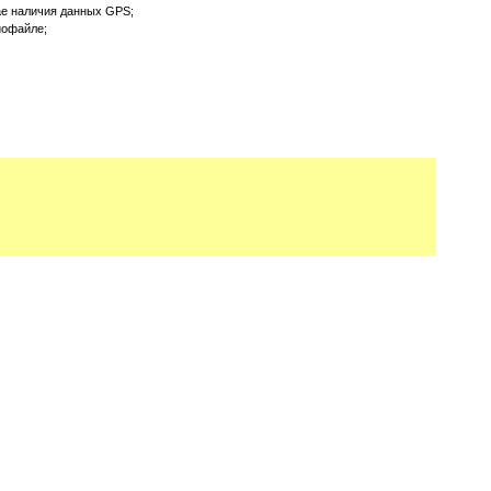
ае наличия данных GPS;
иофайле;