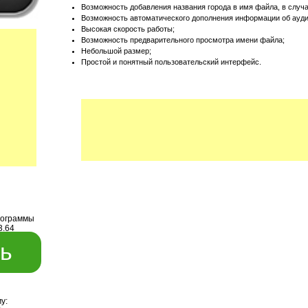
Возможность добавления названия города в имя файла, в случ
Возможность автоматического дополнения информации об ауд
Высокая скорость работы;
Возможность предварительного просмотра имени файла;
Небольшой размер;
Простой и понятный пользовательский интерфейс.
рограммы
3.64
ь
у: