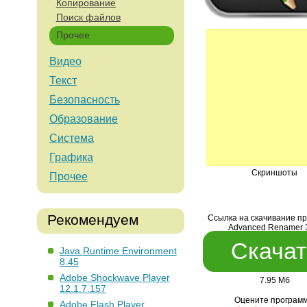
Копирование
Поиск файлов
Прочее
Видео
Текст
Безопасность
Образование
Система
Графика
Скриншоты
Прочее
Рекомендуем
Ссылка на скачивание п
Advanced Renamer 
Скачат
Java Runtime Environment
8.45
Adobe Shockwave Player
7.95 Мб
12.1.7.157
Оцените программ
Adobe Flash Player