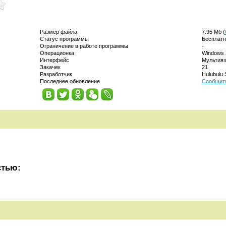
Размер файла
7.95 Мб (
Статус программы
Бесплатн
Ограничение в работе программы
-
Операционка
Windows X
Интерфейс
Мультия
Закачек
21
Разработчик
Hulubulu 
Последнее обновление
Сообщить
стью: