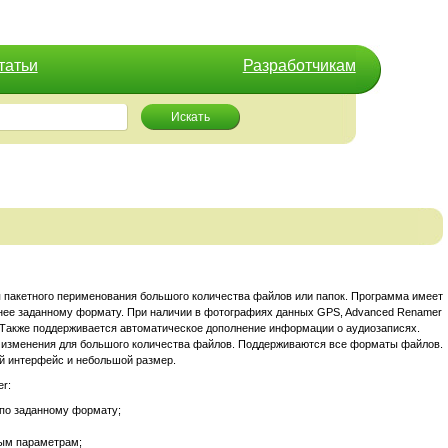
татьи
Разработчикам
Искать
 пакетного перименования большого количества файлов или папок. Программа имеет
анее заданному формату. При наличии в фотографиях данных GPS, Advanced Renamer
 Также поддерживается автоматическое дополнение информации о аудиозаписях.
и изменения для большого количества файлов. Поддерживаются все форматы файлов.
й интерфейс и небольшой размер.
r:
по заданному формату;
ым параметрам;