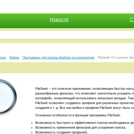
Новости
С
dows
Файлы
Программы для поиска файлов на компьютере
FileSeek 4.5 скачать бе
FileSeek –
это
полезн
ое
приложение
, позволяющ
ее
быстро
нахо
разнообразные фильтры, что позволяет значительно ускорить п
интерфейс, позволяющий использовать несколько вкладок. Так
FileSeek позволяет создавать профили для различных проекто
создания и т. д. Все настройки и профили FileSeek могут быть
Основные о
собенности
и функции
программы FileSeek:
Возможность быстрого и эффективного поиска необходимых до
Возможность применения фильтров для ускорения поиска;
Возможность создания профилей;