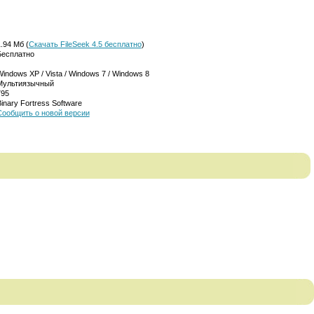
.94 Мб (
Скачать FileSeek 4.5 бесплатно
)
Бесплатно
indows XP / Vista / Windows 7 / Windows 8
Мультиязычный
795
inary Fortress Software
Сообщить о новой версии