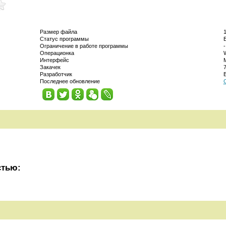
Размер файла
1
Статус программы
Ограничение в работе программы
-
Операционка
W
Интерфейс
Закачек
Разработчик
B
Последнее обновление
стью: