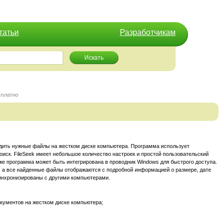
татьи
Разработчикам
Искать
сплатно
дить нужные файлы на жестком диске
компьютера
.
Программа использует
оиск. FileSeek имеет небольшое количество настроек и простой пользовательский
же программа может быть интегрирована в проводник
Windows
для быстрого доступа.
в, а все найденные файлы отображаются с подробной информацией о размере, дате
 синхронизированы с другими компьютерами.
кументов на жестком диске компьютера;