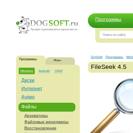
Программы
DogSoft
Программы
Win
Программы
Игры
FileSeek 4.5
Windows
Android
UNIX
Диски
Интернет
Аудио
Файлы
Архиваторы
Файловые менеджеры
Восстановление