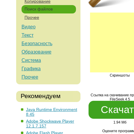
Копирование
Поиск файлов
Прочее
Видео
Текст
Безопасность
Образование
Система
Графика
Скриншоты
Прочее
Рекомендуем
Ссылка на скачивание п
FileSeek 4.5
Скачат
Java Runtime Environment
8.45
Adobe Shockwave Player
1.94 Мб
12.1.7.157
Оцените программ
Adobe Flash Player