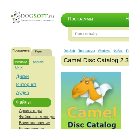
Программы
Н
Программы
DogSoft
Программы
Windows
Файлы
П
Игры
Camel Disc Catalog 2.3
Windows
Android
UNIX
Диски
Интернет
Аудио
Файлы
Архиваторы
Файловые менеджеры
Восстановление
Копирование