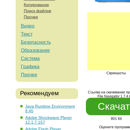
Копирование
Поиск файлов
Прочее
Видео
Текст
Безопасность
Образование
Система
Графика
Скриншоты
Прочее
Рекомендуем
Ссылка на скачивание п
File Navigator 1.7.4
Скачат
Java Runtime Environment
8.45
Adobe Shockwave Player
801 Кб
12.1.7.157
Оцените программ
Adobe Flash Player