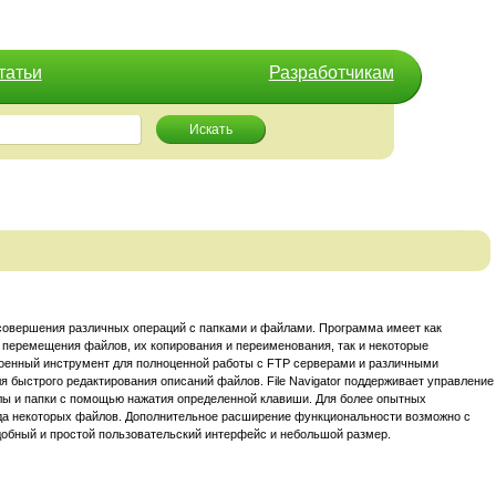
татьи
Разработчикам
Искать
совершения различных операций с папками и файлами. Программа имеет как
перемещения файлов, их копирования и переименования, так и некоторые
троенный инструмент для полноценной работы с FTP серверами и различными
 быстрого редактирования описаний файлов. File Navigator поддерживает управление
лы и папки с помощью нажатия определенной клавиши. Для более опытных
ода некоторых файлов. Дополнительное расширение функциональности возможно с
удобный и простой пользовательский интерфейс и небольшой размер.