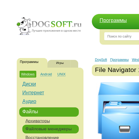
Программы
DogSoft
Программы
Win
Программы
Игры
File Navigator
Windows
Android
UNIX
Диски
Интернет
Аудио
Файлы
Архиваторы
Файловые менеджеры
Восстановление