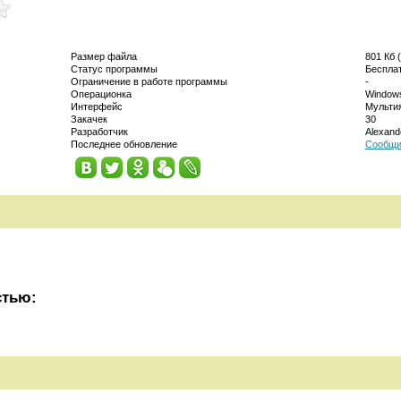
Размер файла
801 Кб (
Статус программы
Беспла
Ограничение в работе программы
-
Операционка
Windows
Интерфейс
Мульти
Закачек
30
Разработчик
Alexand
Последнее обновление
Сообщи
стью: