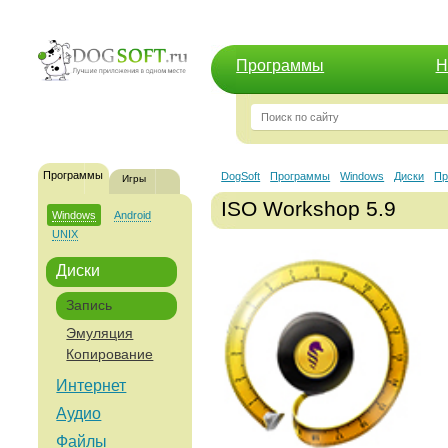
Программы
Н
Программы
DogSoft
Программы
Windows
Диски
Пр
Игры
ISO Workshop 5.9
Windows
Android
UNIX
Диски
Запись
Эмуляция
Копирование
Интернет
Аудио
Файлы