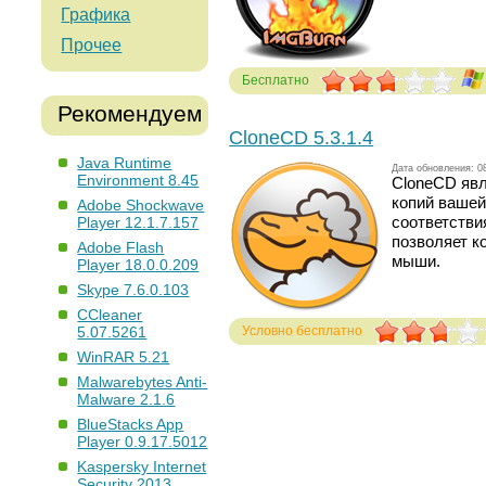
Графика
Прочее
Бесплатно
Голосов: 297
Рекомендуем
CloneCD 5.3.1.4
Java Runtime
Дата обновления: 0
Environment 8.45
CloneCD явл
копий вашей
Adobe Shockwave
соответстви
Player 12.1.7.157
позволяет к
Adobe Flash
мыши.
Player 18.0.0.209
Skype 7.6.0.103
CCleaner
Условно бесплатно
5.07.5261
Голосов: 290
WinRAR 5.21
Malwarebytes Anti-
Malware 2.1.6
BlueStacks App
Player 0.9.17.5012
Kaspersky Internet
Security 2013