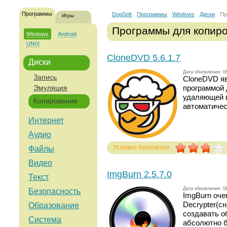
Программы
DogSoft
Программы
Windows
Диски
Пр
Игры
Программы для копиро
Windows
Android
UNIX
CloneDVD 5.6.1.7
Диски
Дата обновления: 0
Запись
CloneDVD яв
программой 
Эмуляция
удаляющей 
Копирование
автоматичес
Интернет
Аудио
Условно бесплатно
Файлы
Голосов: 304
Видео
ImgBurn 2.5.7.0
Текст
Дата обновления: 0
Безопасность
ImgBurn оче
Decrypter(с
Образование
создавать о
Система
абсолютно б