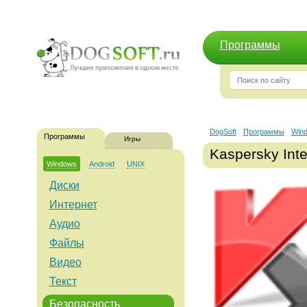
Программы
DogSoft
Программы
Win
Программы
Игры
Kaspersky Inte
Windows
Android
UNIX
Диски
Интернет
Аудио
Файлы
Видео
Текст
Безопасность