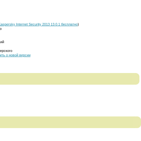
aspersky Internet Security 2013 13.0.1 бесплатно
)
о
кий
ерского
ть о новой версии