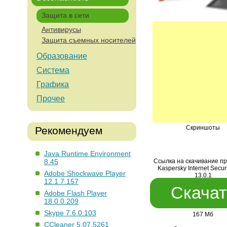
Защита в сети
Антивирусы
Защита съемных носителей
Образование
Система
Графика
Прочее
Скриншоты
Рекомендуем
Java Runtime Environment
8.45
Ссылка на скачивание п
Kaspersky Internet Secur
Adobe Shockwave Player
13.0.1
12.1.7.157
Скачат
Adobe Flash Player
18.0.0.209
Skype 7.6.0.103
167 Мб
CCleaner 5.07.5261