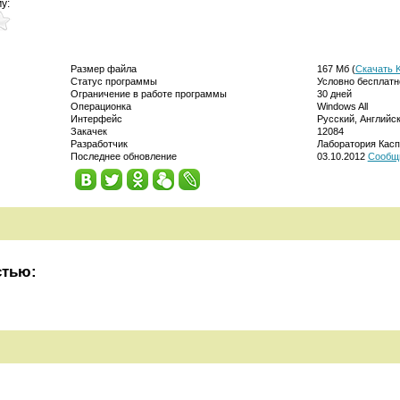
у:
Размер файла
167 Мб (
Скачать K
Статус программы
Условно бесплатн
Ограничение в работе программы
30 дней
Операционка
Windows All
Интерфейс
Русский, Английс
Закачек
12084
Разработчик
Лаборатория Касп
Последнее обновление
03.10.2012
Сообщи
стью: