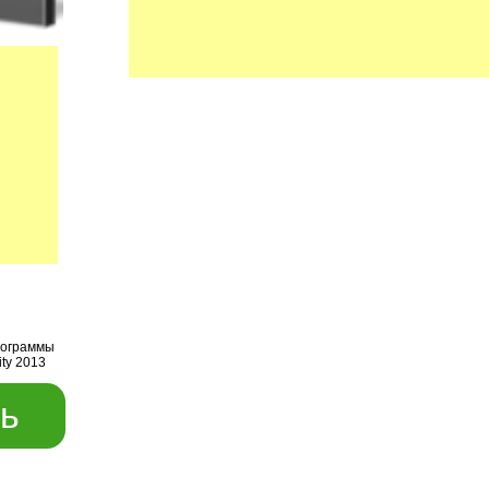
рограммы
ity 2013
ь