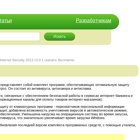
татьи
Разработчикам
Искать
nternet Security 2013 13.0.1 скачать бесплатно
ние представляет собой комплект программ, обеспечивающих оптимальную защиту
оз. Он состоит из антивируса, антихакера и антиспама.
, связанные с обеспечением безопасной работы в сервисах интернет-банкинга и
рмационные каналы для оплаты товаров интернет-магазинов).
щиту от клавиатурных программ - перехватчиков персональной информации
защит, добавлена возможность уничтожение вирусов в автоматическом режиме,
обеспечения. Уменьшена нагрузка на операционную систему во время запуска,
тивируса, что значительно увеличивает время загрузки Windows.
 обновления последней версии комплекта программных средств, с помощью утилиты,