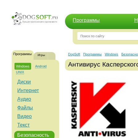
Программы
Н
Программы
DogSoft
Программы
Windows
Безопасно
Игры
Антивирус Касперского
Windows
Android
UNIX
Диски
Интернет
Аудио
Файлы
Видео
Текст
Безопасность