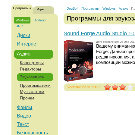
Программы
DogSoft
Программы
Windows
Аудио
Пр
Игры
Программы для звукоз
Windows
Android
UNIX
Sound Forge Audio Studio 10.
Диски
Дата обновления: 29 Dec 201
Интернет
Вашему вниманию 
Forge. Данная пр
Аудио
редактирования, а
композиции можно
Конверторы
Редакторы
Звукозапись
Проигрыватели
Условно бесплатно
Музыкантам
Голосов: 287
Прочее
Файлы
Видео
Текст
Безопасность