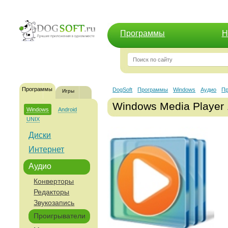
Программы
Н
Программы
DogSoft
Программы
Windows
Аудио
Пр
Игры
Windows Media Player 
Windows
Android
UNIX
Диски
Интернет
Аудио
Конверторы
Редакторы
Звукозапись
Проигрыватели