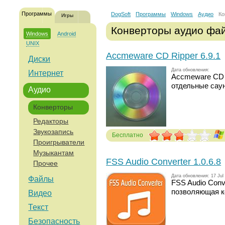
Программы
DogSoft
Программы
Windows
Аудио
Ко
Игры
Конверторы аудио фа
Windows
Android
UNIX
Accmeware CD Ripper 6.9.1
Диски
Дата обновления:
Интернет
Accmeware CD 
отдельные сау
Аудио
Конверторы
Редакторы
Звукозапись
Бесплатно
Проигрыватели
Голосов: 241
Музыкантам
FSS Audio Converter 1.0.6.8
Прочее
Дата обновления: 17 Jul
Файлы
FSS Audio Conv
позволяющая к
Видео
Текст
Безопасность