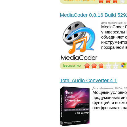
Условно бесплатно
Голосов: 255
MediaCoder 0.8.16 Build 529
Дата обновления: 29
MediaCoder 0
универсальны
объединяет 
инструментов
прозрачном 
Бесплатно
Голосов: 289
Total Audio Converter 4.1
Дата обновления: 29 Dec 2
Мощный условно-
продуманным инт
функций, и возм
оцифровывать ваш