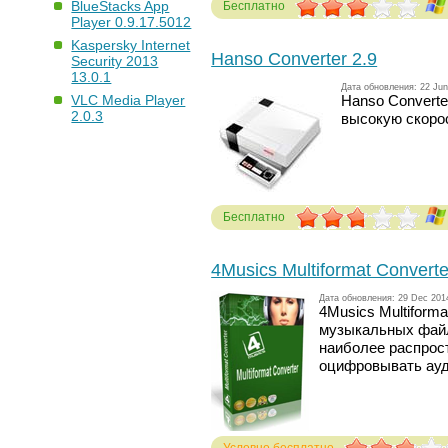
BlueStacks App
Бесплатно
Player 0.9.17.5012
Голосов: 246
Kaspersky Internet
Hanso Converter 2.9
Security 2013
13.0.1
Дата обновления: 22 Jun
Hanso Convert
VLC Media Player
2.0.3
высокую скоро
Бесплатно
Голосов: 273
4Musics Multiformat Converte
Дата обновления: 29 Dec 201
4Musics Multiform
музыкальных файло
наиболее распро
оцифровывать ауд