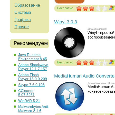
Образование
Бесплатно
Система
Голосов: 228
Графика
Winyl 3.0.3
Прочее
Дата обновления:
Winyl - просто
воспроизведен
Рекомендуем
Java Runtime
Environment 8.45
Бесплатно
Adobe Shockwave
Голосов: 264
Player 12.1.7.157
Adobe Flash
MediaHuman Audio Converter
Player 18.0.0.209
Дата обновления: 26 Jun
Skype 7.6.0.103
MediaHuman Aud
CCleaner
конвертироват
5.07.5261
WinRAR 5.21
Malwarebytes Anti-
Malware 2.1.6