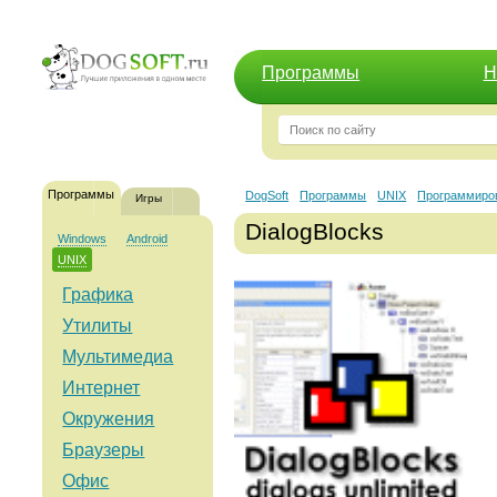
Программы
Н
Программы
DogSoft
Программы
UNIX
Программиро
Игры
DialogBlocks
Windows
Android
UNIX
Графика
Утилиты
Мультимедиа
Интернет
Окружения
Браузеры
Офис