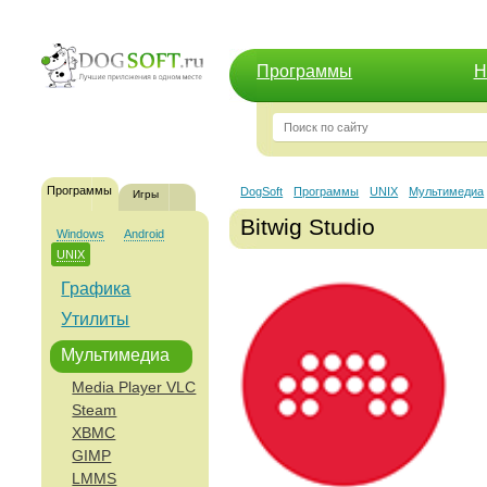
Программы
Н
Программы
DogSoft
Программы
UNIX
Мультимедиа
Игры
Bitwig Studio
Windows
Android
UNIX
Графика
Утилиты
Мультимедиа
Media Player VLC
Steam
XBMC
GIMP
LMMS