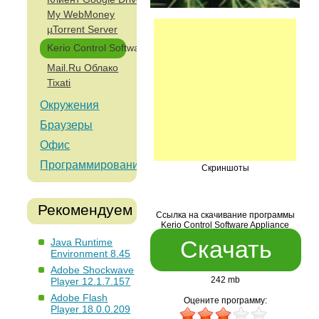
My WebMoney
µTorrent Server
Kerio Control Software Appliance
Mail.Ru Облако
Tixati
Окружения
Браузеры
Офис
Программирование
Скриншоты
Рекомендуем
Ссылка на скачивание программы
Kerio Control Software Appliance
Скачать
Java Runtime
Environment 8.45
Adobe Shockwave
242 mb
Player 12.1.7.157
Adobe Flash
Оцените программу:
Player 18.0.0.209