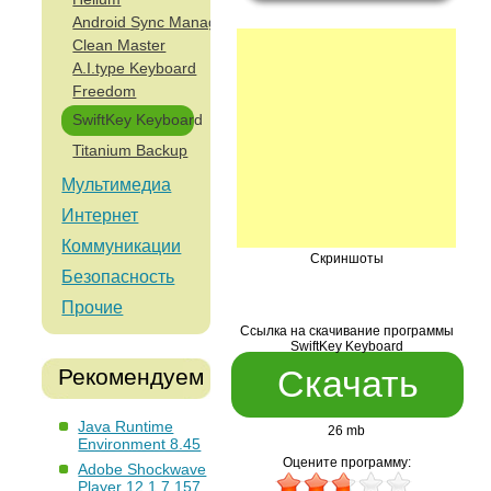
Android Sync Manager WiFi
Clean Master
A.I.type Keyboard
Freedom
SwiftKey Keyboard
Titanium Backup
Мультимедиа
Интернет
Коммуникации
Скриншоты
Безопасность
Прочие
Ссылка на скачивание программы
SwiftKey Keyboard
Скачать
Рекомендуем
Java Runtime
26 mb
Environment 8.45
Оцените программу:
Adobe Shockwave
Player 12.1.7.157