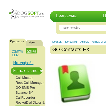
Программы
Н
Программы
DogSoft
Программы
Android
Контакты, з
Игры
GO Contacts EX
Windows
Android
UNIX
Интерфейс
Контакты, звонки
Call Master
Root Call Manager
GO SMS Pro
Balance BY
CallRecorder
RocketDial Dialer & Contacts