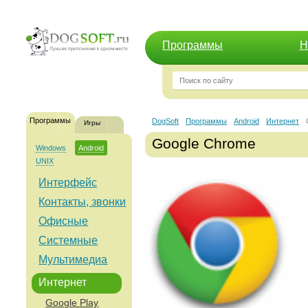
Программы
Н
Программы
DogSoft
Программы
Android
Интернет
Игры
Google Chrome
Windows
Android
UNIX
Интерфейс
Контакты, звонки
Офисные
Системные
Мультимедиа
Интернет
Google Play