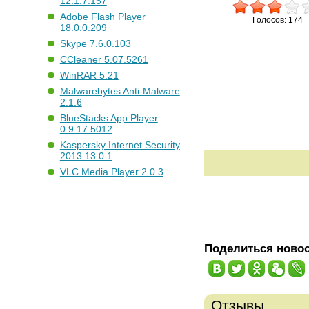
12.1.7.157
Adobe Flash Player
Голосов: 174
18.0.0.209
Skype 7.6.0.103
CCleaner 5.07.5261
WinRAR 5.21
Malwarebytes Anti-Malware
2.1.6
BlueStacks App Player
0.9.17.5012
Kaspersky Internet Security
2013 13.0.1
VLC Media Player 2.0.3
Поделиться ново
Отзывы