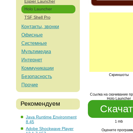
Espier Launcher
Holo Launcher
TSF Shell Pro
Контакты, звонки
Офисные
Системные
Мультимедиа
Интернет
Коммуникации
Скриншоты
Безопасность
Прочие
Ссылка на скачивание п
Holo Launcher
Рекомендуем
Скачат
Java Runtime Environment
8.45
1 mb
Adobe Shockwave Player
Оцените программ