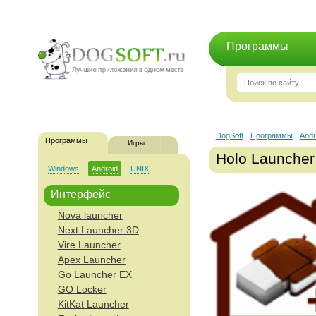
Программы
DogSoft
Программы
Andr
Программы
Игры
Holo Launcher
Windows
Android
UNIX
Интерфейс
Nova launcher
Next Launcher 3D
Vire Launcher
Apex Launcher
Go Launcher EX
GO Locker
KitKat Launcher