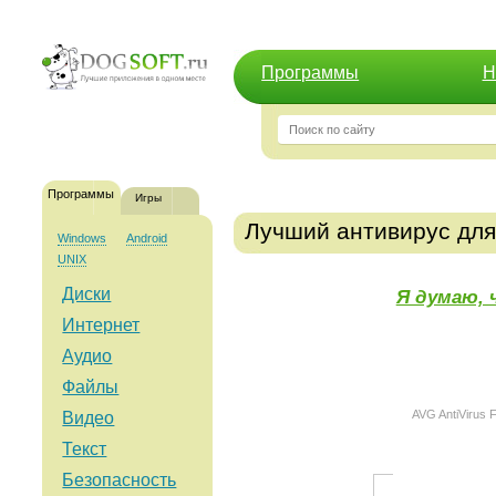
Программы
Н
Программы
Игры
Лучший антивирус дл
Windows
Android
UNIX
Диски
Я думаю, 
Интернет
Аудио
Файлы
AVG AntiVirus 
Видео
Текст
Безопасность